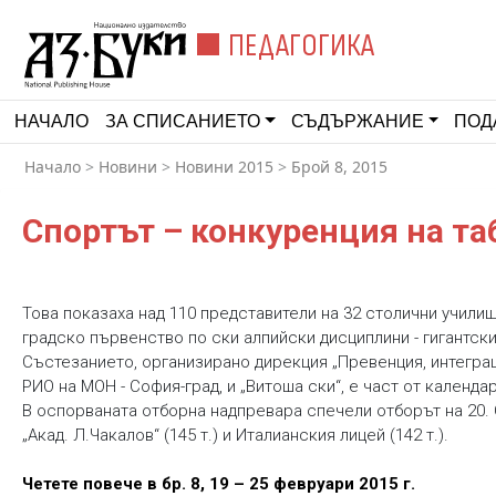
ПЕДАГОГИКА
НАЧАЛО
ЗА СПИСАНИЕТО
СЪДЪРЖАНИЕ
ПОД
Начало
>
Новини
>
Новини 2015
>
Брой 8, 2015
Спортът – конкуренция на та
Това показаха над 110 представители на 32 столични училища 
градско първенство по ски алпийски дисциплини - гигантски
Състезанието, организирано дирекция „Превенция, интеграц
РИО на МОН - София-град, и „Витоша ски“, е част от календар
В оспорваната отборна надпревара спечели отборът на 20. 
„Акад. Л.Чакалов“ (145 т.) и Италианския лицей (142 т.).
Четете повече в бр. 8, 19 – 25 февруари 2015 г.