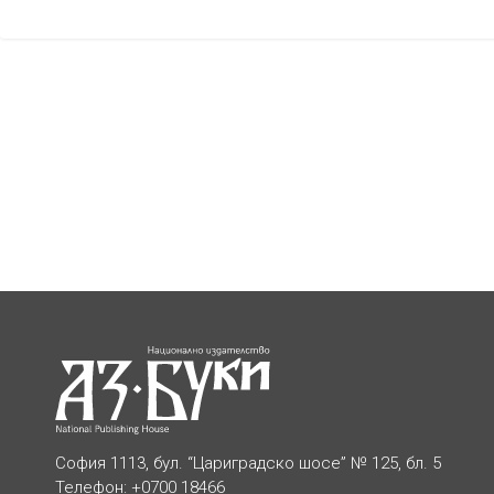
София 1113, бул. “Цариградско шосе” № 125, бл. 5
Телефон: +0700 18466