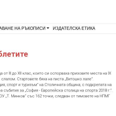
АВАНЕ НА РЪКОПИСИ
ИЗДАТЕЛСКА ЕТИКА
блетите
от III до XII клас, които си оспорваха призовите места на IX
 слалом. Стартовете бяха на писта „Витошко лале“.
ия, спорт и туризъм“ на Столичната община, с подкрепата на
а събития за „София - Европейска столица на спорта 2018 г.“.
ОУ „Т. Минков“ със 162 точки, следван от тимовете на НПМГ