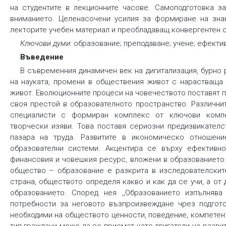
на студентите в лекционните часове. Самоподготовка з
вниманието. Целенасочени усилия за формиране на знан
лекторите учебен материал и преобладаващ конвергентен с
Ключови думи:
образование; преподаване; учене; ефекти
Въведение
В съвременния динамичен век на дигитализация, бурно р
на науката, промени в обществения живот с нарастваща 
живот. Еволюционните процеси на човечеството поставят 
своя престой в образователното пространство. Различни
специалисти с формиран комплекс от ключови компете
творчески изяви. Това поставя сериозни предизвикателс
пазара на труда. Развитите в икономическо отношен
образователни системи. Акцентира се върху ефективно
финансовия и човешкия ресурс, вложени в образованието
общество – образование е разкрита в изследователските
страна, обществото определя какво и как да се учи, а от
образованието. Според нея ,,Образованието изпълнява
потребности за неговото възпроизвеждане чрез подгот
необходими на обществото ценности, поведение, компетентн