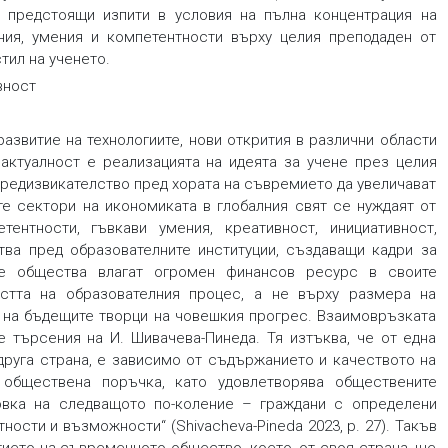
а предстоящи изпити в условия на пълна концентрация на
ия, умения и компетентности върху целия преподаден от
тил на ученето.
вност
азвитие на технологиите, нови открития в различни области
актуалност е реализацията на идеята за учене през целия
предизвикателство пред хората на съвремието да увеличават
те сектори на икономиката в глобалния свят се нуждаят от
нтности, гъвкави умения, креативност, инициативност,
тва пред образователните институции, създаващи кадри за
ие общества влагат огромен финансов ресурс в своите
стта на образователния процес, а не върху размера на
 на бъдещите творци на човешкия прогрес. Взаимовръзката
 търсения на И. Шивачева-Пинеда. Тя изтъква, че от една
 друга страна, е зависимо от съдържанието и качеството на
 обществена поръчка, като удовлетворява обществените
овка на следващото по-коление – граждани с определени
ости и възможности“ (Shivacheva-Pineda 2023, p. 27). Такъв