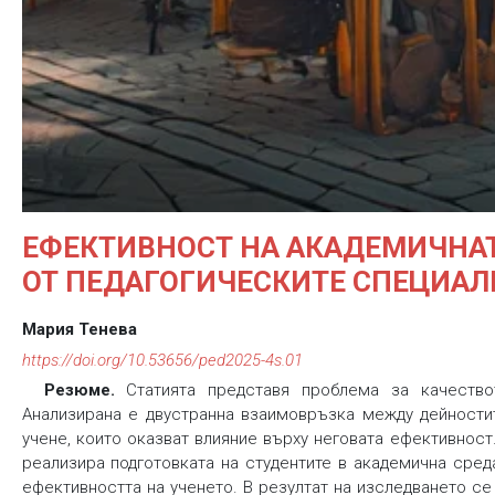
ЕФЕКТИВНОСТ НА АКАДЕМИЧНАТ
ОТ ПЕДАГОГИЧЕСКИТЕ СПЕЦИА
Мария Тенева
https://doi.org/10.53656/ped2025-4s.01
Резюме.
Статията представя проблема за качествот
Анализирана е двустранна взаимовръзка между дейностит
учене, които оказват влияние върху неговата ефективност
реализира подготовката на студентите в академична сре
ефективността на ученето. В резултат на изследването се