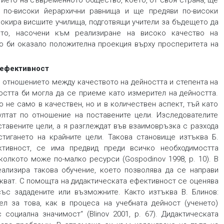
тието на съвременното общество, което, от своя страна, ще
 по-високи йерархични равнища и ще предяви по-високи
вокира висшите училища, подготвящи учители за бъдещето да
ето, насочени към реализиране на високо качество на
то би оказало положителна проекция върху просперитета на
 ефективност
към обогатяване опита на обучавания, съдействаща за удовлетворяване не само на обществените потребности, но и на метапотребностите на личността. В този аспект обучаемият ще бъде подпомогнат с по-малък разход на усилия да трансформира информацията в знания (Delibaltova 2004). C. Чавдарова-Костова и колектив изтъкват двустранната връзка преподаване – учене по отношение на ефективността на процеса на обучение, като поставят акцент върху процеса на ученето. Посочват, че познаването на тези два педагогически феномена би съдействало за тяхното ефективно конструиране и реализиране (Chavdarova-Kostova, Delibaltova, Gospodinov 2012). По отношение на ефективността на ученето в обучението П. Радев и колектив посочват, че процесът на учене се свързва с промяна в поведението на обучаемите и следва да се разглежда като интеграция между създадените предметно-съдържателни практики, овладяното познание, формираните адаптационни механизми на личността към променящите се условия на средата (Radev, Legkostup, Aleksandrova 2011). Изследователката Желязкова анализира комуникативния характер на процеса на обучение и обвързва неговата ефективност с постигнатите резултати от обучаемите. Тя изтъква, че ефективното обучение се характеризира с емоционална комуникативна връзка между субектите обучаем – обучител, която оптимизира процеса на постигане на високи резултати в учебна среда (Zhelyazkova 2023). Разкрива се градивна взаимовръзка между ефективността на преподаването чрез методи, които въвличат обучаемите в активно взаимодействие, и ефективността на ученето. Използването на активни методи за преподаване поставя обучаемите в активна позиция, повишава мотивацията им за самостоятелно търсене и откриване на научните истини, реализира се проблемен тип обучение, което оказва положителни проекции върху ефективността на усвояване на учебното съдържание. В педагогическата практика наред с традиционното обучение се прилагат нетрадиционни подходи, чрез които се цели обучаемият в най-висока степен да се реализира като субект, да му се отреди активна и инициативна позиция, в която да се прояви. Според А. Кръстева, за да бъде ефективен процесът на обучение, не бива да се изисква от обучаемите да усвояват по репродуктивен начин скучно преподадения им учебен материал, а трябва да бъдат провокирани от преподавателите да проверяват научните истини, да изказват предположения и хипотези, които да доказват по емпиричен начин, да конструират своето собствено познание, да достигат до научните знания чрез активна мисловна дейност (Krasteva 2004). Използването на нетрадиционни подходи в образователната среда съдейства за промяна на Аз-позицията на обучаемите. Стимулира се тяхната активност и емоционална приобщеност към ученето, провокират се тяхната креативност и самостоятелност. Това становище се споделя от K. Weinstein, която счита, че поставянето на обучаемия в активна позиция съдейства за постигане на висока ефективност на ученето (Weinstein 1998). Теорията на К. Weinstein се базира върху идеята за реализиране на активно учене, основано на въпросите. Акцентира се върху ролята на въпросите за стимулиране на активно учене. Изтъква се, че посредством въпросите, които задаваме на другите и получаваме от тях, ние отправяме предизвикателства и същевременно приемаме предизвикателства към собствената си личност. Въпросите съдействат за осмисляне на учебното съдържание и формиране на рефлексивни умения. Парадигмата на активното учене е основана върху идеята за активно включване на обучаемите в процеса на обучение чрез създаване на проблемни ситуации, решаване на казуси, работа в малки групи, симулационни игри и други интерактивни техники. При активното учене акцентът се поставя върху действието, ,,правенето“ и съпътстващите процеса преживявания, а не върху измерването на резултата (оценяването). При организираното по този начин учене студентът по рефлексивен път преосмисля собствения си опит и открива личностен смисъл от ученето за самия себе си. Върху ефективността на академичната подготовка на студентите значимо влияние оказва количеството информация, която обучаемите усвояват. Учените, работещи в областта на когнитивната психология, се опитват да дадат логично обяснение как функционира човешкият мозък, как се осъществяват процесите на мислене и учене. Робърт Стърнбърг изтъква, че човешката памет е силно ограничена в нещата, които може да поеме и задържи дори за кратко. Според него, за да се осъществи по-резултатно запомняне, информацията трябва да бъде разделена на ,,късове“. Учените интуитивно стигат до идеята, че ,,късът“ е модел от по-базисни елементи, които човекът е научил преди (Sternberg 2012). Човешката памет работи най-ефикасно, когато използва