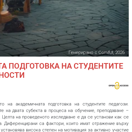
Генерирано с ComfUI, 2026.
А ПОДГОТОВКА НА СТУДЕНТИТЕ
ЛНОСТИ
о на академичната подготовка на студентите педагози.
е на двата субекта в процеса на обучение, преподаване –
. Целта на проведеното изследване е да се установи как се
да. Диференцирани са фактори, които имат отражение върху
 установява висока степен на мотивация за активно участие