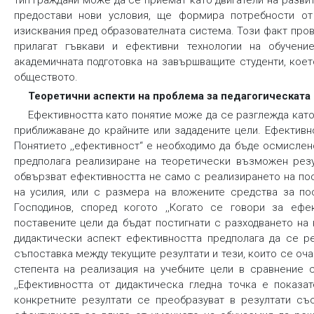
тип граждани може да се приемат като двигатели на разви
предостави нови условия, ще формира потребности от
изисквания пред образователната система. Този факт про
прилагат гъвкави и ефективни технологии на обучени
академичната подготовка на завършващите студенти, кое
обществото.
Теоретични аспекти на проблема за педагогическата
Ефективността като понятие може да се разглежда като отношението между качеството на дейността и степента на приближаване до крайните или зададените цели. Ефективността би могла да се приеме като измерител на дейността. Понятието ,,ефективност“ е необходимо да бъде осмислено не само в качествен, но и в количествен аспект, тъй като предполага реализиране на теоретически възможен резултат по отношение на поставените цели. Изследователите обвързват ефективността не само с реализирането на поставените цели, а я разглеждат във взаимовръзка с разхода на усилия, или с размера на вложените средства за постигането на крайните цели. Такова становище изтъква Б. Господинов, според когото ,,Когато се говори за ефективност, се има предвид преди всичко необходимостта поставените цели да бъдат постигнати с разходването на колкото може по-малко ресурси (Gospodinov 1998, p. 10). В дидактически аспект ефективността предполага да се реализира такова обучение, което позволява да се направи съпоставка между текущите резултати и тези, които се очакват. С помощта на дидактическата ефективност се оценява степента на реализация на учебните цели в сравнение със зададените или възможните. Както изтъква В. Блинов: ,,Ефективността от дидактическа гледна точка е показател за това, как в процеса на учебната дейност (ученето) конкретните резултати се преобразуват в резултати със социална значимост“ (Blinov 2001, p. 67). Дидактическата ефективност се влияе от умението на обучаемия да решава проблеми. В стремежа си към изясняване на пътя на човешкото познание Дж. Андерсон изтъква, че ,,в основата си всички когнитивни действия по своя характер се явяват решения на проблеми“ (Anderson 2002, p. 36). За ефективното учене е характерен преходът от използването на декларативни знания към прякото използване на процедурни знания. Компетентните хора се отличават с богатството на перцептивните свойства за кодиране на проблема, с възможността да разпознаят повече комбинации от различни елементи, с начина, по който съхраняват и извличат от дълговременната памет необходимата информация, което предполага добра конструкция на знанието. Дж. Андерсон изтъква, че отсъствието на предметно-специфични знания не може да се компенсира нито от обширните познания в определени области, нито от високия коефициент на интелигентност на личността (Anderson 2002). Настоящата теория намира своите проекции при изясняване на проблема за ефективността на ученето като регламентира няколко етапи, през които преминава усвояването на знанията, формирането на умения и компетентности. На първия етап се реализира усвояването на задълбочени знания от обучаемите в определени научни области. Вторият етап се свързва с използването на усвоените знания и превръщането им в инструмент за придобиване на нови знания, с наличието на вътрешна мотивация за учене, способности за структуриране на информацията и усилване на връзките между отделните ѝ елементи. Постигането на такъв резултат при ученето, когато обучаемият използва знанието като инструмент за придобиване на ново знание чрез собствени усилия, е в унисон с идеята за реализирането на четирите основни стълба на модерното образование, представени от Жак Делор в доклада за качеството на образованието през XXI век: да се учим да знаем (learning to know); да се учим да действаме (learning to do); да се учим да живеем заедно (learning to live together); да се учим да бъдем себе си (learning to be) (Delor 1996). Проблемът за ефективността на ученето съотнесен към прогреса на обществото, ангажира вниманието на съвременните български изследователи в областта на педагогиката (Andreev 2001; Delibaltova 2004; Gospodinov 2001; Chavdarova-Kostova, Delibaltova, Gospodinov 2012; Radev, Legkostup, Aleksandrova 2011; Zhelyazkova 2023). В своите научни търсения М. Андреев обвързва ефективността на ученето с постигнатото съотношение между цялото количество информация, предоставена на обучаемите в процеса на обучение, и онази част от нея, която се е превърнала в знания за тях, като не се отчитат вложените усилия на обучаемите за овладяване на постъпилата към тях информация и превръщането ѝ в знания (Andreev 2001). B. Делибалтова доразвива идеята за педагогическата ефективност, като изтъква необходимостта от прилагане на ,,идеална“ технология на обучението, която според авторката трябва да бъде специално организирана, когнитивно ориентирана, адаптивна, насочена 