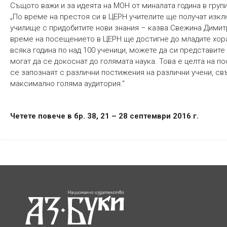
Същото важи и за идеята на МОН от миналата година в груп
„По време на престоя си в ЦЕРН учителите ще получат изкл
училище с придобитите нови знания – казва Свежина Димитр
време на посещението в ЦЕРН ще достигне до младите хора 
всяка година по над 100 ученици, можете да си представит
могат да се докоснат до голямата наука. Това е целта на 
се запознаят с различни постижения на различни учени, свъ
максимално голяма аудитория.“
Четете повече в бр. 38, 21 – 28 септември 2016 г.