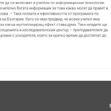
ите да се включват и учители по информационни технологии.
ючително богата информация за това какво могат да правят в
ова. – Така ползата и ефективността от програмата по
на България. Като се има предвид, че всеки учител има
е за какъв мултиплициращ ефект става дума. Така младите ще
посещенията в изследователския център – преподавателите да
рзани с ускорителя, които за кратко време да достигнат до