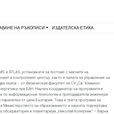
АВАНЕ НА РЪКОПИСИ
ИЗДАТЕЛСКА ЕТИКА
MS и ATLAS, установката за тестове с магнити на
ият и контролният център, както и залата за управление на
ва екипа – от Физическия факултет на СУ „Св. Климент
енергетика при БАН. Научен координатор на програмата е
ели по информационни технологии и преподаватели инженери
паралелки от цяла България. Това е трета програма за
а Министерството на образованието и науката, подчертава
 обсерватория и планетариум „Николай Коперник“ – Варна.