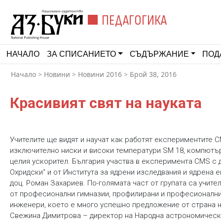
ПЕДАГОГИКА
НАЧАЛО
ЗА СПИСАНИЕТО
СЪДЪРЖАНИЕ
ПОД
Начало
>
Новини
>
Новини 2016
>
Брой 38, 2016
Красивият свят на науката
Учителите ще видят и научат как работят експериментите C
изключително ниски и високи температури SM 18, компютърн
целия ускорител. България участва в експеримента CMS с д
Охридски“ и от Института за ядрени изследвания и ядрена 
доц. Роман Захариев. По-голямата част от групата са учит
от професионални гимназии, профилирани и професионални 
инженери, което е много успешно предложение от страна н
Свежина Димитрова – директор на Народна астрономическа