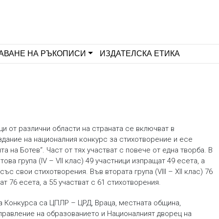
АВАНЕ НА РЪКОПИСИ
ИЗДАТЕЛСКА ЕТИКА
ци от различни области на страната се включват в
здание на националния конкурс за стихотворение и есе
а на Ботев“. Част от тях участват с повече от една творба. В
ова група (IV – VII клас) 49 участници изпращат 49 есета, а
със свои стихотворения. Във втората група (VIII – XII клас) 76
т 76 есета, а 55 участват с 61 стихотворения.
а Конкурса са ЦПЛР – ЦРД, Враца, местната община,
правление на образованието и Националният дворец на