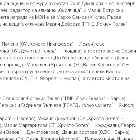
е са оценени от жури в състав Соня Дамянова – ст. експерт
авен редактор на алманах „Околчица“, и Марин Ботунски –
ната награда на МОН е за Марко Семов (XI клас, Първа
 на децата отличава Мария Добрева (ГПЧЕ „Ромен Ролан“ –
н Попски (ОУ „Христо Никифоров“ – Ловеч) със
ова (ОУ „Димитър Талев“ – Пловдив), а третото заема София
рва със стихотворението „По ботевски ще обичам“ е Дария
се нареждат Магдалена Кръстева (ЕГ „Васил Карагьозов“ –
се“ в първа група с есето „Ботева земя“ печели Виктор
Ангелова (СУ „П.К. Яворов“ – Чирпан), а третото място е за
 Станислав-Богомил Танев (ГПЧЕ „Йоан Екзарх“ – Варна).
Перник) и Габриела Вълчева (ГСАГД „Кольо Фичето“ – Ямбол).
ров“ – Царево), Михаил Димитров (СУ „Христо Ботев“ –
, Мария Маргаритова (ЕГ „Христо Ботев“ – Кърджали), Георги
н Вазов“ – Димитровград), Даница Костова (ОДК – Варна),
анова (СУ „Св.св. Кирил и Методий“ – Перник) и Ани Илиева