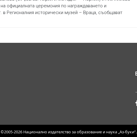
 на официалната церемония по награждаването и
 г. в Регионалния исторически музей – Враца, съобщават
©2005-2026 Национално издателство за образование и наука „Аз-буки“.