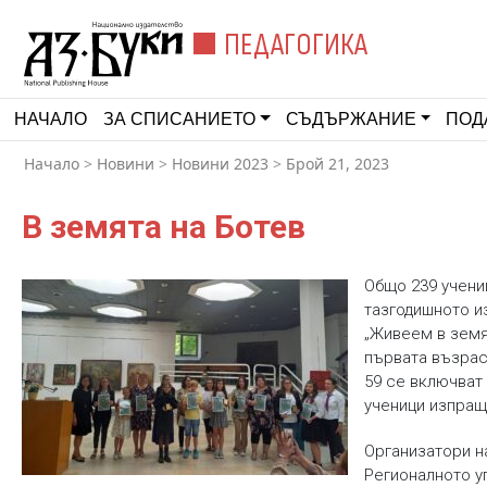
ПЕДАГОГИКА
НАЧАЛО
ЗА СПИСАНИЕТО
СЪДЪРЖАНИЕ
ПОД
Начало
>
Новини
>
Новини 2023
>
Брой 21, 2023
В земята на Ботев
Общо 239 учени
тазгодишното и
„Живеем в земят
първата възраст
59 се включват 
ученици изпраща
Организатори н
Регионалното у