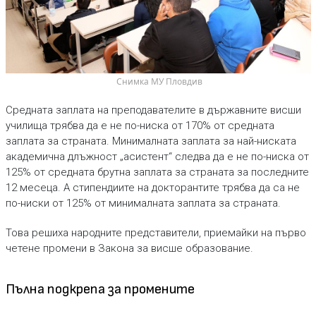
 Снимка МУ Пловдив
Средната заплата на преподавателите в държавните висши
училища трябва да е не по-ниска от 170% от средната
заплата за страната. Минималната заплата за най-ниската
академична длъжност „асистент“ следва да е не по-ниска от
125% от средната брутна заплата за страната за последните
12 месеца. А стипендиите на докторантите трябва да са не
по-ниски от 125% от минималната заплата за страната.
Това решиха народните представители, приемайки на първо
четене промени в Закона за висше образование.
Пълна подкрепа за промените