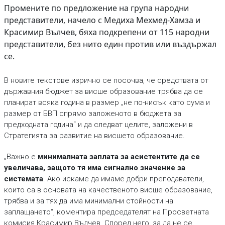
Промените по предложение на група народни
представители, начело с Медиха Мехмед-Хамза и
Красимир Вълчев, бяха подкрепени от 115 народни
представители, без нито един против или въздържал
се.
В новите текстове изрично се посочва, че средствата от
държавния бюджет за висше образование трябва да се
планират всяка година в размер „не по-нисък като сума и
размер от БВП спрямо заложеното в бюджета за
предходната година“ и да следват целите, заложени в
Стратегията за развитие на висшето образование.
„Важно е
минималната заплата за асистентите да се
увеличава, защото тя има сиг­нално значение за
системата
. Ако искаме да имаме добри преподаватели,
които са в основата на качественото висше образование,
трябва и за тях да има минимални стойности на
заплащането“, коментира председателят на Просветната
комисия Красимир Вълчев. Според него, за да не се