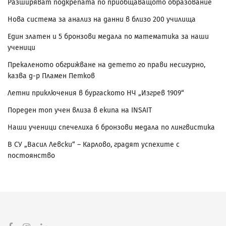
Разширяват подкрепата по приобщаващото образование
Нова система за анализ на данни в близо 200 училища
Един златен и 5 бронзови медала по математика за наши
ученици
Прекаленото обгрижване на детето го прави несигурно,
казва д-р Пламен Петков
Летни приключения в бургаското НЧ „Изгрев 1909“
Пореден топ учен влиза в екипа на INSAIT
Наши ученици спечелиха 6 бронзови медала по лингвистика
В СУ „Васил Левски“ – Карлово, градят успехите с
постоянство