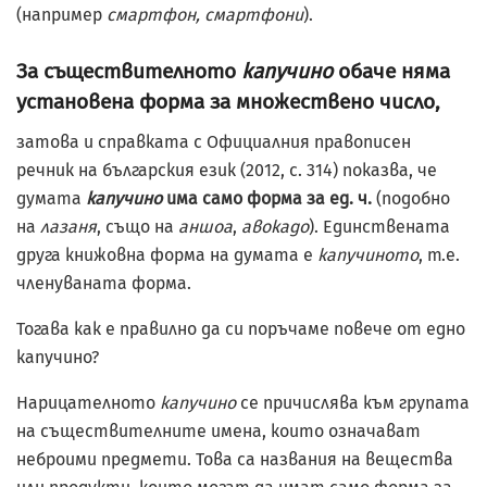
(например
смартфон
,
смартфони
).
За съществителното
капучино
обаче няма
установена форма за множествено число,
затова и справката с Официалния правописен
речник на българския език (2012, с. 314) показва, че
думата
капучино
има само форма за ед. ч.
(подобно
на
лазаня
, също на
аншоа
,
авокадо
). Единствената
друга книжовна форма на думата е
капучиното
, т.е.
членуваната форма.
Тогава как е правилно да си поръчаме повече от едно
капучино?
Нарицателното
капучино
се причислява към групата
на съществителните имена, които означават
неброими предмети. Това са названия на вещества