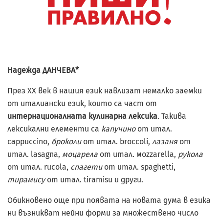
Надежда ДАНЧЕВА*
През XX век в нашия език навлизат немалко заемки
от италиански език, които са част от
интернационалната кулинарна лексика
. Такива
лексикални елементи са
капучино
от итал.
cappuccino,
броколи
от итал. broccoli,
лазаня
от
итал. lasagna,
моцарела
от итал. мozzarella,
рукола
от итал. rucola,
спагети
от итал. spaghetti,
тирамису
от итал. tiramisu и други.
Обикновено още при появата на новата дума в езика
ни възникват нейни форми за множествено число