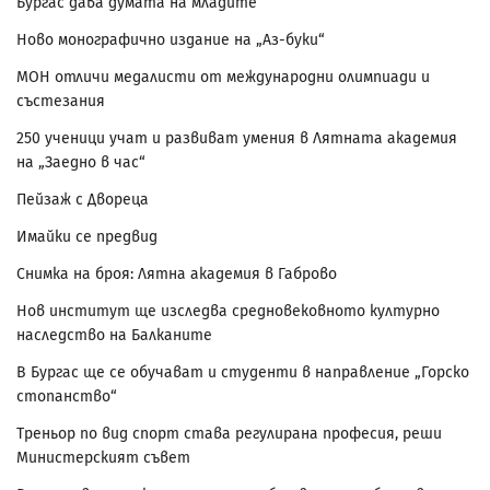
Бургас дава думата на младите
Ново монографично издание на „Аз-буки“
МОН отличи медалисти от международни олимпиади и
състезания
250 ученици учат и развиват умения в Лятната академия
на „Заедно в час“
Пейзаж с Двореца
Имайки се предвид
Снимка на броя: Лятна академия в Габрово
Нов институт ще изследва средновековното културно
наследство на Балканите
В Бургас ще се обучават и студенти в направление „Горско
стопанство“
Треньор по вид спорт става регулирана професия, реши
Министерският съвет