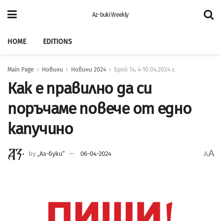
Az-buki Weekly
HOME
EDITIONS
Main Page
Новини
Новини 2024
Брой 14, 4-10.04.2024 г.
Как е правилно да си
поръчаме повече от едно
капучино
A
by
„Аз-буки“
06-04-2024
A