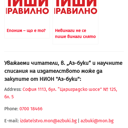
Епоним – що е то?
Невинаги не се
пише винаги слято
Уважаеми читатели, в. „Аз-буки“ и научните
списания на издателството може да
закупите от НИОН "Аз-буки":
Address:
София 1113, бул. “Цариградско шосе” № 125,
бл. 5
Phone:
0700 18466
Е-mail:
izdatelstvo.mon@azbuki.bg
|
azbuki@mon.bg