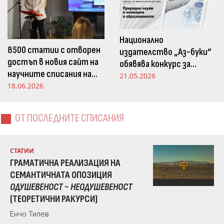
Национално
8500 статии с отворен
издателство „Аз-буки“
достъп в новия сайт на
обявява конкурс за
научните списания на
научна статия на тема
21.05.2026
Издателство „Аз-буки“
18.06.2026
„Природни науки и
иновации в
образованието“
ОТ ПОСЛЕДНИТЕ СПИСАНИЯ
СТАТИИ
ГРАМАТИЧНА РЕАЛИЗАЦИЯ НА
СЕМАНТИЧНАТА ОПОЗИЦИЯ
ОДУШЕВЕНОСТ ~ НЕОДУШЕВЕНОСТ
(ТЕОРЕТИЧНИ РАКУРСИ)
Енчо Тилев