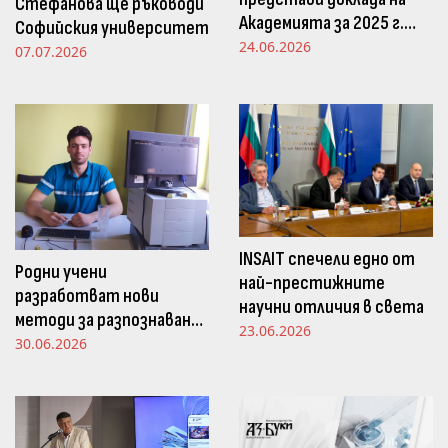
Стефанова ще ръководи
Академията за 2025 г.
Софийския университет
пред Просветната
24.06.2026
07.07.2026
комисия в НС
INSAIT спечели едно от
Родни учени
най-престижните
разработват нови
научни отличия в света
методи за разпознаване
23.06.2026
и следене на емоциите
30.06.2026
чрез движенията в
погледа