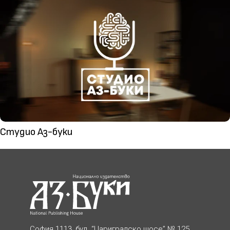
Студио Аз-буки
София 1113, бул. “Цариградско шосе” № 125,