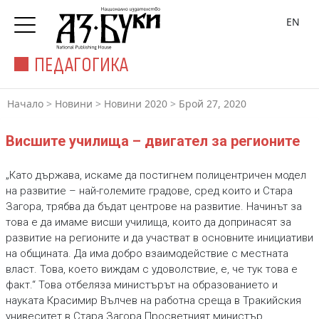
EN
ПЕДАГОГИКА
Начало
>
Новини
>
Новини 2020
>
Брой 27, 2020
Висшите училища – двигател за регионите
„Като държава, искаме да постигнем полицентричен модел
на развитие – най-големите градове, сред които и Стара
Загора, трябва да бъдат центрове на развитие. Начинът за
това е да имаме висши училища, които да допринасят за
развитие на регионите и да участват в основните инициативи
на общината. Да има добро взаимодействие с местната
власт. Това, което виждам с удоволствие, е, че тук това е
факт.“ Това отбеляза министърът на образованието и
науката Красимир Вълчев на работна среща в Тракийския
унивеситет в Стара Загора.Просветният министър