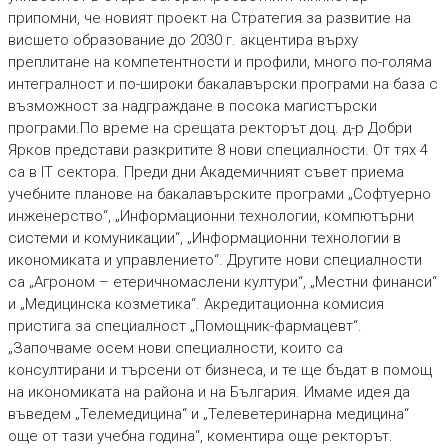
припомни, че новият проект на Стратегия за развитие на
висшето образование до 2030 г. акцентира върху
преплитане на компетентности и профили, много по-голяма
интегралност и по-широки бакалавърски програми на база с
възможност за надграждане в посока магистърски
програми.По време на срещата ректорът доц. д-р Добри
Ярков представи разкритите 8 нови специалности. От тях 4
са в IT сектора. Преди дни Академичният съвет приема
учебните планове на бакалавърските програми „Софтуерно
инженерство“, „Информационни технологии, компютърни
системи и комуникации“, „Информационни технологии в
икономиката и управлението“. Другите нови специалности
са „Агроном – етеричномаслени култури“, „Местни финанси“
и „Медицинска козметика“. Акредитационна комисия
пристига за специалност „Помощник-фармацевт“.
„Започваме осем нови специалности, които са
консултирани и търсени от бизнеса, и те ще бъдат в помощ
на икономиката на района и на България. Имаме идея да
въведем „Телемедицина“ и „Телеветеринарна медицина“
още от тази учебна година“, коментира още ректорът.