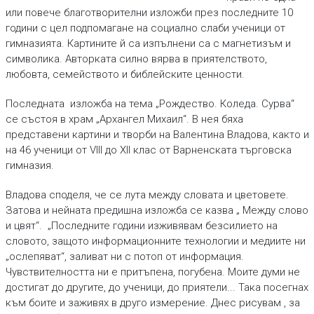
или повече благотворителни изложби през последните 10
години с цел подпомагане на социално слаби ученици от
гимназията. Картините й са изпълнени са с магнетизъм и
символика. Авторката силно вярва в приятелството,
любовта, семейството и библейските ценности.
Последната изложба на тема „Рождество. Коледа. Сурва“
се състоя в храм „Архангел Михаил“. В нея бяха
представени картини и творби на Валентина Владова, както и
на 46 ученици от VIII до XII клас от Варненската търговска
гимназия.
Владова споделя, че се лута между словата и цветовете.
Затова и нейната предишна изложба се казва „ Между слово
и цвят“. „Последните години изживявам безсилието на
словото, защото информационните технологии и медиите ни
„ослепяват“, заливат ни с потоп от информация.
Чувствителността ни е притъпена, погубена. Моите думи не
достигат до другите, до ученици, до приятели... Така посегнах
към боите и заживях в друго измерение. Днес рисувам , за