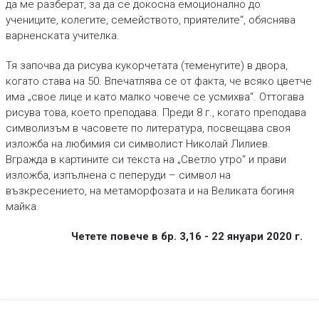
да ме разберат, за да се докосна емоционално до
учениците, колегите, семейството, приятелите“, обяснява
варненската учителка.
Тя започва да рисува кукорчетата (теменугите) в двора,
когато става на 50. Впечатлява се от факта, че всяко цветче
има „свое лице и като малко човече се усмихва“. Оттогава
рисува това, което преподава. Преди 8 г., когато преподава
символизъм в часовете по литература, посвещава своя
изложба на любимия си символист Николай Лилиев.
Вгражда в картините си текста на „Светло утро“ и прави
изложба, изпълнена с пеперуди – символ на
възкресението, на метаморфозата и на Великата богиня
майка.
Четете повече в бр.
3
,
16 - 22 януари 2020 г.