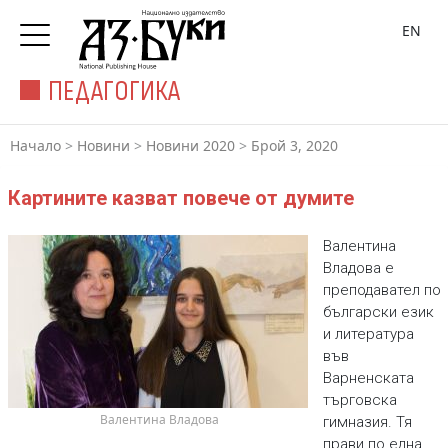
EN
ПЕДАГОГИКА
Начало
>
Новини
>
Новини 2020
>
Брой 3, 2020
Картините казват повече от думите
Валентина
Владова е
преподавател по
български език
и литература
във
Варненската
търговска
 Валентина Владова
гимназия. Тя
прави по една