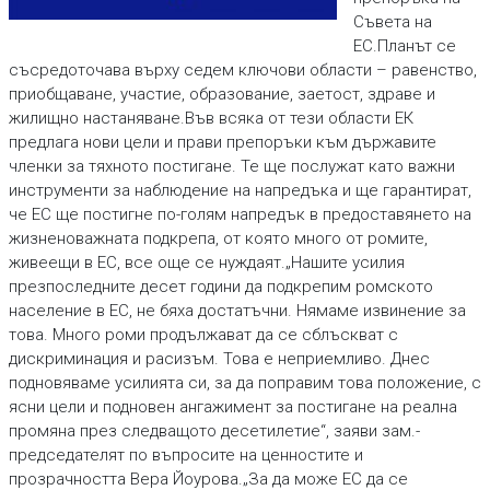
Съвета на
ЕС.Планът се
съсредоточава върху седем ключови области – равенство,
приобщаване, участие, образование, заетост, здравe и
жилищно настаняване.Във всяка от тези области ЕК
предлага нови цели и прави препоръки към държавите
членки за тяхното постигане. Те ще послужат като важни
инструменти за наблюдение на напредъка и ще гарантират,
че ЕС ще постигне по-голям напредък в предоставянето на
жизненоважната подкрепа, от която много от ромите,
живеещи в ЕС, все още се нуждаят.„Нашите усилия
презпоследните десет години да подкрепим ромското
население в ЕС, не бяха достатъчни. Нямаме извинение за
това. Много роми продължават да се сблъскват с
дискриминация и расизъм. Това е неприемливо. Днес
подновяваме усилията си, за да поправим това положение, с
ясни цели и подновен ангажимент за постигане на реална
промяна през следващото десетилетие“, заяви зам.-
председателят по въпросите на ценностите и
прозрачността Вера Йоурова.„За да може ЕС да се