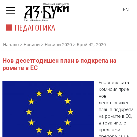
EN
ПЕДАГОГИКА
Начало
>
Новини
>
Новини 2020
>
Брой 42, 2020
Нов десетгодишен план в подкрепа на
ромите в ЕС
Европейската
комисия прие
нов
десетгодишен
план в подкрепа
на ромите в ЕС,
в това число
предложи
препоръка на