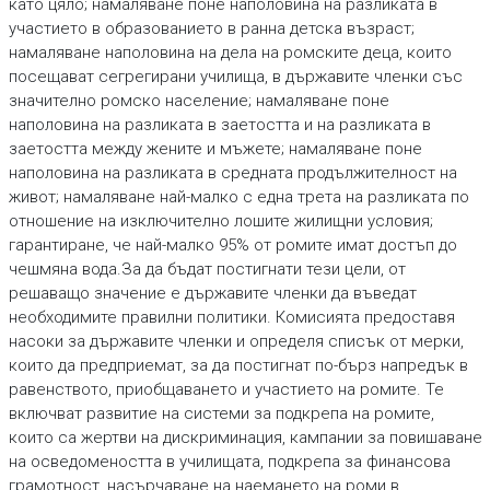
като цяло; намаляване поне наполовина на разликата в
участието в образованието в ранна детска възраст;
намаляване наполовина на дела на ромските деца, които
посещават сегрегирани училища, в държавите членки със
значително ромско население; намаляване поне
наполовина на разликата в заетостта и на разликата в
заетостта между жените и мъжете; намаляване поне
наполовина на разликата в средната продължителност на
живот; намаляване най-малко с една трета на разликата по
отношение на изключително лошите жилищни условия;
гарантиране, че най-малко 95% от ромите имат достъп до
чешмяна вода.За да бъдат постигнати тези цели, от
решаващо значение е държавите членки да въведат
необходимите правилни политики. Комисията предоставя
насоки за държавите членки и определя списък от мерки,
които да предприемат, за да постигнат по-бърз напредък в
равенството, приобщаването и участието на ромите. Те
включват развитие на системи за подкрепа на ромите,
които са жертви на дискриминация, кампании за повишаване
на осведомеността в училищата, подкрепа за финансова
грамотност, насърчаване на наемането на роми в