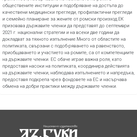
обществените институции и подобряване на достъпа до
качествени медицински прегледи, профилактични прегледи
и семейно планиране за жените от ромски произход.ЕК
призовава държавите членки да представят до септември
2021 г. национални стратегии и на всеки две години да
докладват за тяхното изпълнение.Много от областите на
политиката, свързани с подоб-ряването на равенството,
приобщаването и участието на ромите, са от компетенциите
на държавите членки. ЕС обаче играе важна роля, като
предоставя насоки на политиката, координира действията
на държавите членки, наблюдава изпълнението и напредъка,
предоставя подкрепа чрез фондовете на ЕС и насърчава
обмена на добри практики между държавите членки.