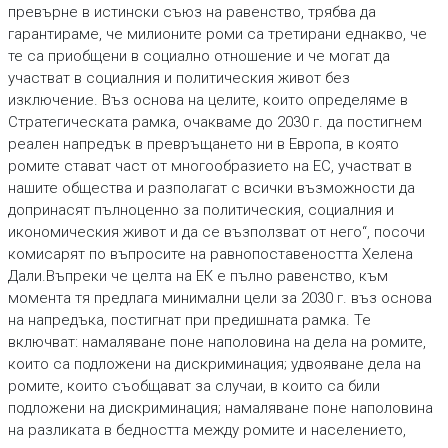
превърне в истински съюз на равенство, трябва да
гарантираме, че милионите роми са третирани еднакво, че
те са приобщени в социално отношение и че могат да
участват в социалния и политическия живот без
изключение. Въз основа на целите, които определяме в
Стратегическата рамка, очакваме до 2030 г. да постигнем
реален напредък в превръщането ни в Европа, в която
ромите стават част от многообразието на ЕС, участват в
нашите общества и разполагат с всички възможности да
допринасят пълноценно за политическия, социалния и
икономическия живот и да се възползват от него“, посочи
комисарят по въпросите на равнопоставеността Хелена
Дали.Въпреки че целта на ЕК е пълно равенство, към
момента тя предлага минимални цели за 2030 г. въз основа
на напредъка, постигнат при предишната рамка. Те
включват: намаляване поне наполовина на дела на ромите,
които са подложени на дискриминация; удвояване дела на
ромите, които съобщават за случаи, в които са били
подложени на дискриминация; намаляване поне наполовина
на разликата в бедността между ромите и населението,