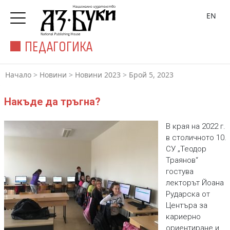
EN
ПЕДАГОГИКА
Начало
>
Новини
>
Новини 2023
>
Брой 5, 2023
Накъде да тръгна?
В края на 2022 г.
в столичното 10.
СУ „Теодор
Траянов“
гостува
лекторът Йоана
Рударска от
Центъра за
кариерно
ориентиране и