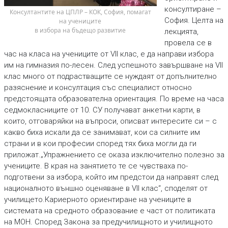
консултиране –
 Консултантите на ЦПЛР – КОК, София, помагат 
София. Целта на
на учениците
в избора на бъдещо развитие
лекцията,
провела се в
час на класа на учениците от VII клас, е да направи избора
им на гимназия по-лесен. След успешното завършване на VII
клас много от подрастващите се нуждаят от допълнително
разяснение и консултация със специалист относно
предстоящата образователна ориентация. По време на часа
седмокласниците от 10. СУ получават анкетни карти, в
които, отговаряйки на въпроси, описват интересите си – с
какво биха искали да се занимават, кои са силните им
страни и в кои професии според тях биха могли да ги
приложат.„Упражнението се оказа изключително полезно за
учениците. В края на занятието те се чувстваха по-
подготвени за избора, който им предстои да направят след
националното външно оценяване в VII клас“, споделят от
училището.Кариерното ориентиране на учениците в
системата на средното образование е част от политиката
на МОН. Според Закона за предучилищното и училищното