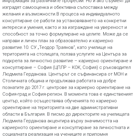
информация за различните професии. Но и ако съумеят да
изградят самооценка и обективна съпоставка между
желания и възможности.В процеса на индивидуалното
консултиране се работи за установяването на конкретни
интереси и умения, както и за изграждане на увереност и
способност за точно формулиране на целите. Може да се
направи и личен план за образователно и кариерно
развитие.10. СУ „Теодор Траянов“, като училище на
територията на столицата, ползва услугите на Центъра за
подкрепа за личностно развитие – кариерно ориентиране и
консултиране – София (ЦПЛР – КОК, София) с ръководител
Людмила Герданова. Центърът се съфинансира от МОН и
Столичната община и продължава работата на добре
познатите до 2017 г. центрове за кариерно ориентиране на
София-град и София-регион. В момента това е единственият
център, който осъществява обученията по кариерно
ориентиране на територията на две административни
области в България. В писмо до директорите на училищата
Людмила Герданова акцентира върху значимостта на
кариерното ориентиране и консултиране за личностната и
социалната реализация на учениците и припомня