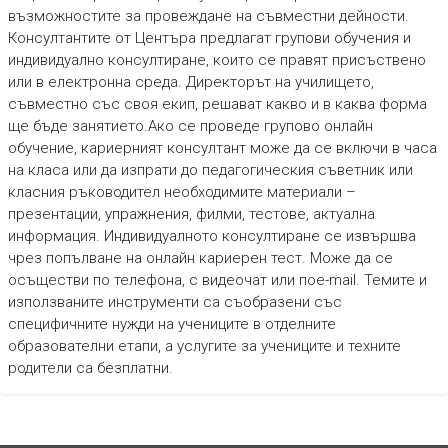
възможностите за провеждане на съвместни дейности.
Консултантите от Центъра предлагат групови обучения и
индивидуално консултиране, които се правят присъствено
или в електронна среда. Директорът на училището,
съвместно със своя екип, решават какво и в каква форма
ще бъде занятието.Ако се проведе групово онлайн
обучение, кариерният консултант може да се включи в часа
на класа или да изпрати до педагогическия съветник или
класния ръководител необходимите материали –
презентации, упражнения, филми, тестове, актуална
информация. Индивидуалното консултиране се извършва
чрез попълване на онлайн кариерен тест. Може да се
осъществи по телефона, с видеочат или пое-mail. Темите и
използваните инструменти са съобразени със
специфичните нужди на учениците в отделните
образователни етапи, а услугите за учениците и техните
родители са безплатни.