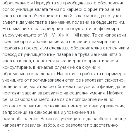
образование и Наредбата за приобщаващото образование
всяко училище залага теми по кариерно ориентиране за
часа на класа. Учениците от I до XII клас могат да получат
съвет и да участват в занимания, полезни за бъдещето им.
Но вниманието на кариерните консултанти се фокусира
върху учениците от VI – VII, X и XI – XII клас. Те са изправени
пред избор на образование или професия, намират се в
период на преход към следваща образователна степен или в
преход от училището към пазара на труда.Заниманията в
часа на класа, посветени на кариерното ориентиране и
консултиране, в никакъв случай не са скучни и
обременяващи за децата. Напротив, в работата например с
учениците от прогимназиален етап се използват сюжетно-
ролеви игри, могат да се обсъждат казуси или филми, да се
поставят задачи за развитие на социални умения. Набляга
се на самопознанието и за да се подпомогне именно
неговото развитие, се включват интерактивни упражнения,
въпросници за самооценка и упражнения за
самонаблюдение. Важно за учениците е да разберат, че ще
направят правилен избор, ако разполагат с достатъчно