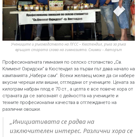
Учениците и ръководството на ПГСС – Кюстендил, ръка за ръка 
връщат старата слава на гимназията. Снимки – Авторът
Професионалната гимназия по селско стопанство „Св.
Климент Охридски“ в Кюстендил за първи път дава начало на
кампанията „Набери сам“. Всеки желаещ може да си набере
вкусни череши или вишни, отгледани от учениците. Цената за
килограм набран плод е 70 ст., а целта е все повече хора от
страната да се запознаят с дейността на учениците и
техните професионални качества в отглеждането на
различни овошки.
„Инициативата се радва на
изключителен интерес. Различни хора се