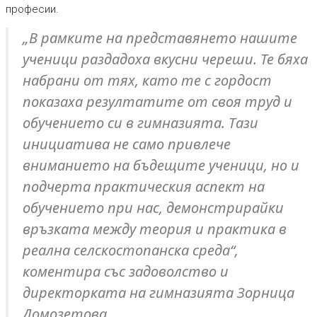
професии.
„В рамките на представянето нашите
ученици раздадоха вкусни череши. Те бяха
набрани от тях, като те с гордост
показаха резултатите от своя труд и
обучението си в гимназията. Тази
инициатива не само привлече
вниманието на бъдещите ученици, но и
подчерта практическия аспект на
обучението при нас, демонстрирайки
връзката между теория и практика в
реална селскостопанска среда“,
коментира със задоволство и
директорката на гимназията Зорница
Домозетова.