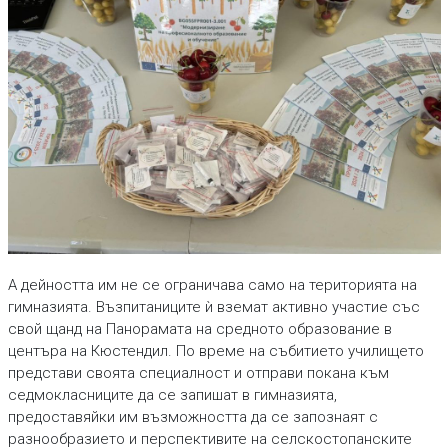
А дейността им не се ограничава само на територията на
гимназията. Възпитаниците ѝ вземат активно участие със
свой щанд на Панорамата на средното образование в
центъра на Кюстендил. По време на събитието училището
представи своята специалност и отправи покана към
седмокласниците да се запишат в гимназията,
предоставяйки им възможността да се запознаят с
разнообразието и перспективите на селскостопанските