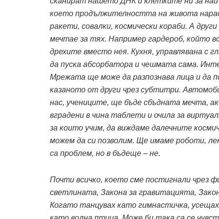
сканират нашето ДНК и клетките ни за най
което продължителността на живота нараст
ракети, совалки, космически кораби. А друг
мечтае за тях. Например гардероб, който в
дрехите вместо нея. Кухня, управлявана с г
да пуска абсорбатора и чешмата сама. Инт
Мрежата ще може да разпознава лица и да п
казаното от други чрез субтитри. Автомоб
нас, учениците, ще бъде сбъдната мечта, а
вградени в чина таблети и очила за виртуа
за които учим, да виждаме далечните косми
можем да си позволим. Ще имаме роботи, ле
са проблем, но в бъдеще – не.
Почти всичко, което сме постигнали чрез 
светлината, Закона за гравитацията, Зако
Когато танцувах като гимнастичка, усещах 
като волна птица. Може би така са се чувс