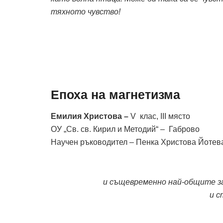
тяхното чувство!
Епоха на магнетизма
Емилия Христова –
V клас, III място
ОУ „Св. св. Кирил и Методий“ – Габрово
Научен ръководител – Пенка Христова Йотев
и същевременно най-общите з
и с