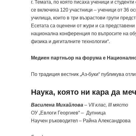
г. Темата, по която писаха ученици и студенти
се включиха 120 участници – ученици от 36 о
училища, които в три възрастови групи предс
Есетата са оценени от жури и са представени
национална конференция по въпросите на обу
физика и дигиталните технологии“.
Медиен партньор на форума е Национално
По традиция вестник „Аз-буки“ публикува отл
Наука, която ни кара да ме
Василена Михайлова
– VII клас, III място
ОУ „Евлоги Георгиев“ – Дупница
Научен ръководител – Райна Александрова