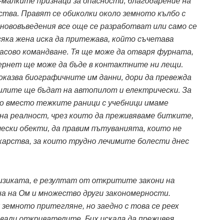
-малките признаци за опасности, благодарение на
ва. Правят се обиколки около земното кълбо с
и нововъведения все още се разработват или само се
сяка жена иска да притежава, който съчетава
ласово командване. Тя ще може да отваря фурната,
ернет ще може да бъде в контактните ни лещи.
оказва биографичните им данни, дори да превежда
илите ще бъдат на автопилот и електрически. За
ко вместо тежките раници с учебници имаме
лна реалност, чрез които да преживяваме битките,
чески обекти, да правим пътуванията, които не
карства, за които трудно лечимите болести днес
физиката, е резултат от откритите закони на
на на Ом и множество други закономерности.
земното притегляне, но заедно с това се реех
твали откривателите. Бих искала да преживея