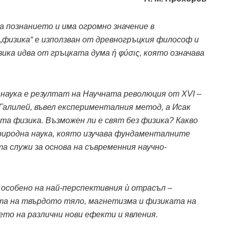
 познанието и има огромно значение в
„физика“ е използван от древногръцкия философ и
зика идва от гръцката дума ἡ φύσις, която означава
аука е резултат на Научната революция от XVI –
о Галилей, въвел експерименталния метод, а Исак
а физика. Възможен ли е свят без физика? Какво
риродна наука, която изучава фундаменталните
а служи за основа на съвременния научно-
особено на най-перспективния ѝ отрасъл –
та на твърдото тяло, магнетизма и физиката на
то на различни нови ефекти и явления.