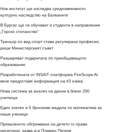
Нов институт ще изследва средновековното
културно наследство на Балканите
В Бургас ще се обучават и студенти в направление
„Горско стопанство“
Треньор по вид спорт става регулирана професия,
реши Министерският съвет
Разширяват подкрепата по приобщаващото
образование
Разработената от INSAIT платформа FireScope AI
вече предоставя информация на 43 езика
Нова система за анализ на данни в близо 200
училища
Един златен и 5 бронзови медала по математика за
наши ученици
Прекаленото обгрижване на детето го прави
несигурно, казва д-р Пламен Петков