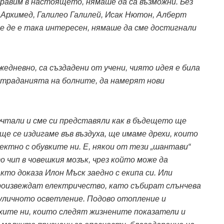
равим в настоящето, нямаше да са възможни. Без
 Архимед, Галилео Галилей, Исак Нютон, Алберт
 де е така интересен, нямаше да сме достигнали
жедневно, са създадени от учени, чиято идея е била
страданията на болните, да намерят нови
мечтали и сме си представяли как в бъдещето ще
е се издигаме във въздуха, ще имаме дрехи, които
ектно с обувките ни. Е, някои от тези „шантави“
о чип в човешкия мозък, чрез който може да
кто доказа Илон Мъск заедно с екипа си. Или
роизвеждат електричество, като събират слънчева
 уличното осветление. Подово отопление и
ехите ни, които следят жизнените показатели и