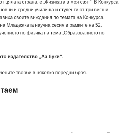
 от цялата страна, е „Физиката в моя свят“. В Конкурса
сновни и средни училища и студенти от три висши
тавиха своите виждания по темата на Конкурса.
 на Младежката научна сесия в рамките на 52.
чението по физика на тема „Образованието по
то издателство „Аз-буки“.
ичените творби в няколко поредни броя.
чтаем