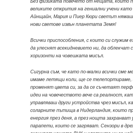
Без физиката повечето от нещата, които п
великите открития на гениални учени като
Айнщайн, Мария и Пиер Кюри светът нямаше
нови светове извън планетата Земя!
Всички приспособления, с които си служим е
да улеснят всекидневието ни, да облекчат 
хоризонти на човешката мисъл.
Сигурна съм, че като по-малки всички сме 
имаме летящи коли, ще се телепортираме, щ
променят цвета си, за да се съчетаят перф
идеи на човечеството вече са реалност, кат
управляваш други устройства чрез мисъл, ка
соларните пътища в Нидерландия, които п
енергия през деня, а през нощта захранват
парапети, които се загряват. Сензори в др