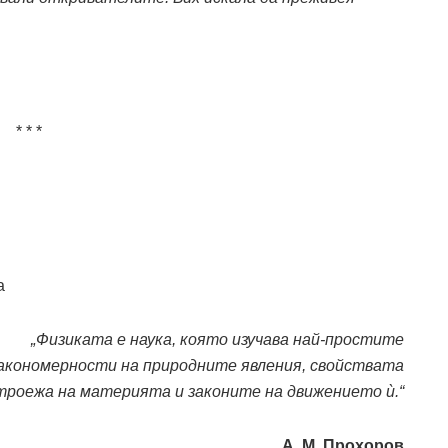
* * *
а
„Физиката е наука, която изучава най-простите
акономерности на природните явления, свойствата
троежа на материята и законите на движението ѝ.“
А. М. Прохоров