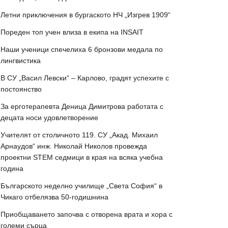
Летни приключения в бургаското НЧ „Изгрев 1909“
Пореден топ учен влиза в екипа на INSAIT
Наши ученици спечелиха 6 бронзови медала по
лингвистика
В СУ „Васил Левски“ – Карлово, градят успехите с
постоянство
За ерготерапевта Деница Димитрова работата с
децата носи удовлетворение
Учителят от столичното 119. СУ „Акад. Михаил
Арнаудов“ инж. Николай Николов провежда
проектни STEM седмици в края на всяка учебна
година
Българското неделно училище „Света София“ в
Чикаго отбелязва 50-годишнина
Приобщаването започва с отворена врата и хора с
големи сърца