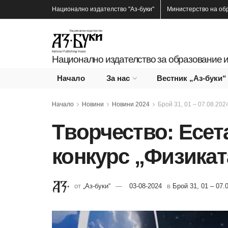
Национално издателство
"Аз-буки"
Министерство на об
Национално издателство за образование и
Начало
За нас
Вестник „Аз-буки“
Начало
Новини
Новини 2024
Брой 31, 01 – 07.08.2024
Tворчество: Есет
конкурс „Физикат
от
„Аз-буки“
03-08-2024
в
Брой 31, 01 – 07.0