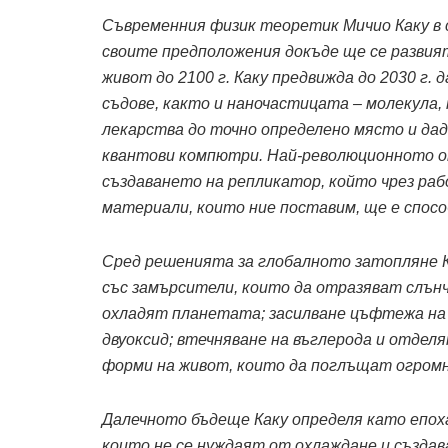
Съвременния физик теоретик Мичио Каку в 
своите предположения докъде ще се развия
живот до 2100 г. Каку предвижда до 2030 г.
съдове, както и наночастицата – молекула,
лекарства до точно определено място и дад
квантови компютри. Най-революционното о
създаването на репликатор, който чрез ра
материали, които ние поставим, ще е спосо
Сред решенията за глобалното затопляне К
със замърсители, които да отразяват слън
охладят планетата; засилване цъфтежа на 
двуоксид; втечняване на въглерода и отделя
форми на живот, които да поглъщат огромн
Далечното бъдеще Каку определя като епох
които не се нуждаят от охлаждане и създа