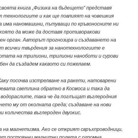
своята книга „Физика на бъдещето“ представя
т технологиите и как ще повлияят на човешкия
 да има наномашини, пътуващи по кръвоносните ни
 която да може да доставя противоракови
ен орган. Авторът прогнозира и създаването на
т всички твърдения за нанотехнологиите е
ботата на трилиони, трилиони наноботи и сурови
бен да създадем каквото си пожелаем.
аку посочва изстрелване на ракети, натоварени
чевата светлина обратно в Космоса и така да
водораслите, така че да поглъщат въглеродния
нето му от околната среда; създаване на нови
и количества въглероден двуокис.
а на магнетизма. Ако се открият свръхпроводници,
ват постоянни магнитни полета с огромна