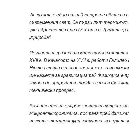
Физиката е една от най-старите области на
съвременния свят. За първи път терминът 
учен Аристотел през IV в. пр.н.е. Думата фи
„природа“.
Появата на физиката като самостоятелна н
XVII в. В началото на XVII в. работи Галиле
Нютон става основоположник на класическат
ще кажете за гравитацията? Физиката е п
закони на природата. Заедно с това физикат
технически прогрес.
Развитието на съвременната електроника, 
микроелектрониката, поставя пред физика
ниските температури задачата за изучаване