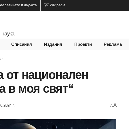
разованието и науката
Wikipedia
 наука
Списания
Издания
Проекти
Реклама
 г.
а от национален
а в моя свят“
A
8.2024 г.
A