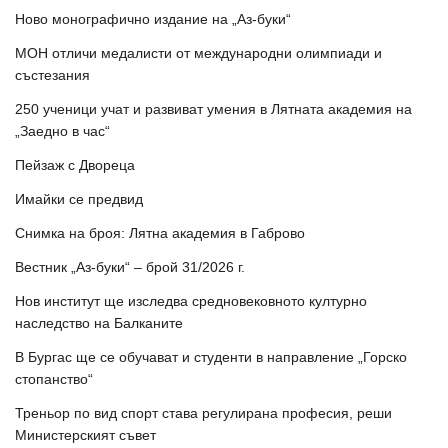
Ново монографично издание на „Аз-буки“
МОН отличи медалисти от международни олимпиади и
състезания
250 ученици учат и развиват умения в Лятната академия на
„Заедно в час“
Пейзаж с Двореца
Имайки се предвид
Снимка на броя: Лятна академия в Габрово
Вестник „Аз-буки“ – брой 31/2026 г.
Нов институт ще изследва средновековното културно
наследство на Балканите
В Бургас ще се обучават и студенти в направление „Горско
стопанство“
Треньор по вид спорт става регулирана професия, реши
Министерският съвет