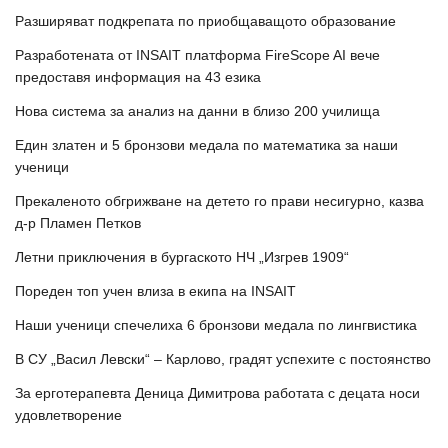
Разширяват подкрепата по приобщаващото образование
Разработената от INSAIT платформа FireScope AI вече
предоставя информация на 43 езика
Нова система за анализ на данни в близо 200 училища
Един златен и 5 бронзови медала по математика за наши
ученици
Прекаленото обгрижване на детето го прави несигурно, казва
д-р Пламен Петков
Летни приключения в бургаското НЧ „Изгрев 1909“
Пореден топ учен влиза в екипа на INSAIT
Наши ученици спечелиха 6 бронзови медала по лингвистика
В СУ „Васил Левски“ – Карлово, градят успехите с постоянство
За ерготерапевта Деница Димитрова работата с децата носи
удовлетворение