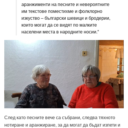
аранжименти на песните и невероятните
им текстове поместихме и фолклорно
изкуство – български шевици и бродерии,
които могат да се видят по малките
населени места в народните носии.“
След като песните вече са събрани, следва тяхното
нотиране и аранжиране, за да могат да бъдат изпети и