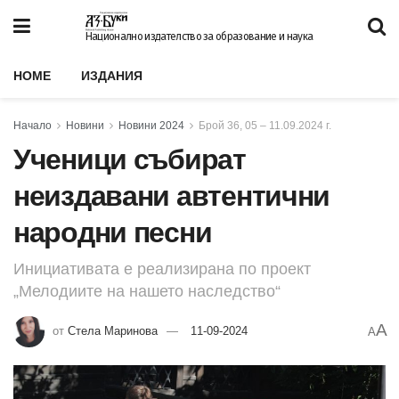
Национално издателство за образование и наука
HOME
ИЗДАНИЯ
Начало
Новини
Новини 2024
Брой 36, 05 – 11.09.2024 г.
Ученици събират
неиздавани автентични
народни песни
Инициативата е реализирана по проект
„Мелодиите на нашето наследство“
A
от
Стела Маринова
11-09-2024
A