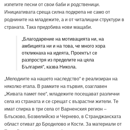
изпетите песни от свои баби и родственици.
Инициативата среща силна подкрепа не само от
роднините на младежите, а и от читалищни структури в
страната. Така придобива нови мащаби.
„Благодарение на мотивацията ни, на
амбицията ни и на това, че много хора
откликнаха на идеята, Проектът се
разпростря из пределите на цяла
България“, казва Никола.
„Мелодиите на нашето наследство“ е реализиран на
няколко етапа. В рамките на първия, озаглавен
„Живата памет пее“, младежите посещават различни
села из страната и се срещат с възрастни жители. Те
имат спирка в три села от Варненския регион –
Блъсково, Бозвелийско и Чернево, в Странджанската
област отиват до Бродилово и Кости. За материали от