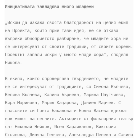
Инициативата завладява много младежи
„Искам да изкажа своята благодарност на целия екип 
на Проекта, който прие тази идея, не се отказа 
въпреки общоприетото разбиране, че младите хора не 
се интересуват от своите традиции, от своите корени. 
Проектът запали искри у много млади хора“, споделя 
Никола.

В екипа, който опровергава твърдението, че младите 
не се интересуват от традициите, са Симона Вълчева, 
Велина Вълчева, Калина Бърнева, Марина Плугчиева, 
Вяра Маринова, Мария Кацарова, Даниел Марчев. С 
гласовете си Грета Бакалова и Бояна Васева вдъхват 
нов живот на песните. Актьорите от фолклорния театър 
са: Николай Нейков, Ясен Караиванов, Виктория 
Стоянова, Диляна Пенчева, Александра Пенева и Савина 