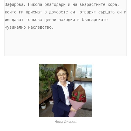
Зафирова. Никола благодари и на възрастните хора, 
които ги приемат в домовете си, отварят сърцата си и 
им дават толкова ценни находки в българското 
музикално наследство.

Нела Димова