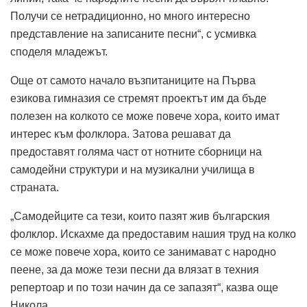
Получи се нетрадиционно, но много интересно
представление на записаните песни“, с усмивка
споделя младежът.
Още от самото начало възпитаниците на Първа
езикова гимназия се стремят проектът им да бъде
полезен на колкото се може повече хора, които имат
интерес към фолклора. Затова решават да
предоставят голяма част от нотните сборници на
самодейни структури и на музикални училища в
страната.
„Самодейците са тези, които пазят жив българския
фолклор. Искахме да предоставим нашия труд на колко
се може повече хора, които се занимават с народно
пеене, за да може тези песни да влязат в техния
репертоар и по този начин да се запазят“, казва още
Никола.