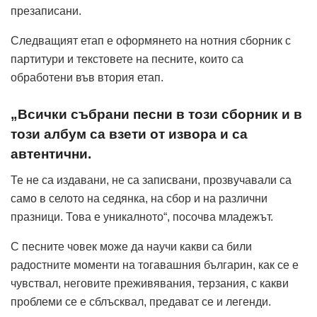
презаписани.
Следващият етап е оформянето на нотния сборник с
партитури и текстовете на песните, които са
обработени във втория етап.
„Всички събрани песни в този сборник и в
този албум са взети от извора и са
автентични.
Те не са издавани, не са записвани, прозвучавали са
само в селото на седянка, на сбор и на различни
празници. Това е уникалното“, посочва младежът.
С песните човек може да научи какви са били
радостните моменти на тогавашния българин, как се е
чувствал, неговите преживявания, терзания, с какви
проблеми се е сблъсквал, предават се и легенди.