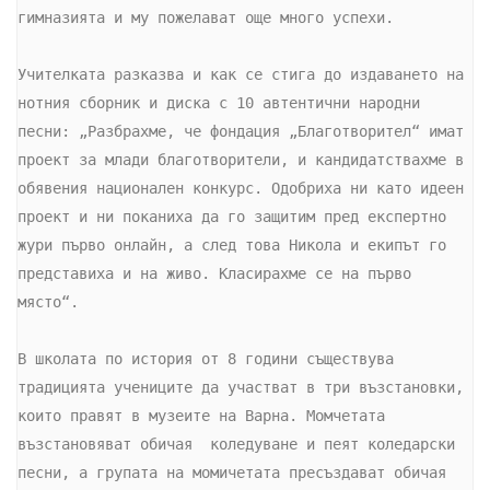
гимназията и му пожелават още много успехи.

Учителката разказва и как се стига до издаването на 
нотния сборник и диска с 10 автентични народни 
песни: „Разбрахме, че фондация „Благотворител“ имат 
проект за млади благотворители, и кандидатствахме в 
обявения национален конкурс. Одобриха ни като идеен 
проект и ни поканиха да го защитим пред експертно 
жури първо онлайн, а след това Никола и екипът го 
представиха и на живо. Класирахме се на първо 
място“.

В школата по история от 8 години съществува 
традицията учениците да участват в три възстановки, 
които правят в музеите на Варна. Момчетата 
възстановяват обичая  коледуване и пеят коледарски 
песни, а групата на момичетата пресъздават обичая 