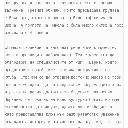
лазаруване и изпълняват лазарски песни с голямо 
вълнение. Третият обичай, който пресъздава групата, 
е Еньовден, отново в двора на Етнографски музей 
Варна. А групата на Никола е била много активна през 
изминалите 4 години.

„Нямаха търпение да започнат репетиции в музеите, 
когато празниците наближаваха. Тук е моментът да 
благодарим на специалистите от РИМ – Варна, които 
предоставят съдействие за всяка инициатива  на 
клуба. Стремим се да отредим достойно място на тези 
песни и мелодии, да ги представим пред младите хора 
и да ги направим достъпни за бъдещите поколения. 
Вярваме, че това автентично културно богатство има 
способността да вълнува, вдъхновява и обединява, 
като представлява ключ към разбирателство уважение 
към нашата история и национално наследство, за това 