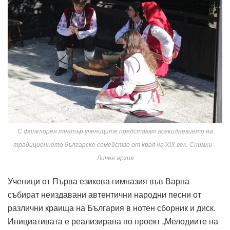
С фолклорен театър учениците представят всекидневието на
традиционното българско семейство от края на XIX век. Снимки –
Личен архив
Ученици от Първа езикова гимназия във Варна
събират неиздавани автентични народни песни от
различни краища на България в нотен сборник и диск.
Инициативата е реализирана по проект „Мелодиите на