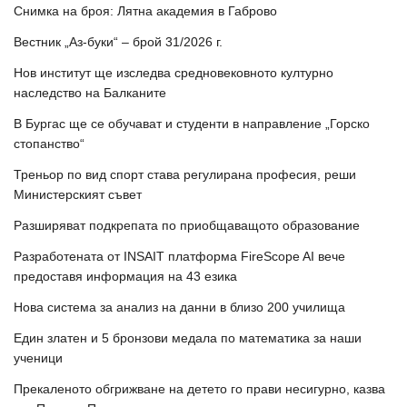
Снимка на броя: Лятна академия в Габрово
Вестник „Аз-буки“ – брой 31/2026 г.
Нов институт ще изследва средновековното културно
наследство на Балканите
В Бургас ще се обучават и студенти в направление „Горско
стопанство“
Треньор по вид спорт става регулирана професия, реши
Министерският съвет
Разширяват подкрепата по приобщаващото образование
Разработената от INSAIT платформа FireScope AI вече
предоставя информация на 43 езика
Нова система за анализ на данни в близо 200 училища
Един златен и 5 бронзови медала по математика за наши
ученици
Прекаленото обгрижване на детето го прави несигурно, казва