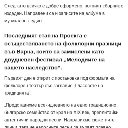
След като всичко е добре оформено, нотният сборник е
издаден. Направени са и записите на албума в
музикално студио.
Последният етап на Проекта е
осъществяването на фолклорни празници
във Варна, които са замислени като
двудневен фестивал „Мелодиите на
нашето наследство“.
Първият ден е открит с постановка под формата на
фолклорен театър със заглавие „Гласовете на
традицията“.
„Представихме всекидневието на едно традиционно
българско семейство от края на XIX век, преплитайки
автентични народни песни. Направихме сюжетните
линии, така че народните песни да вървят плавно.