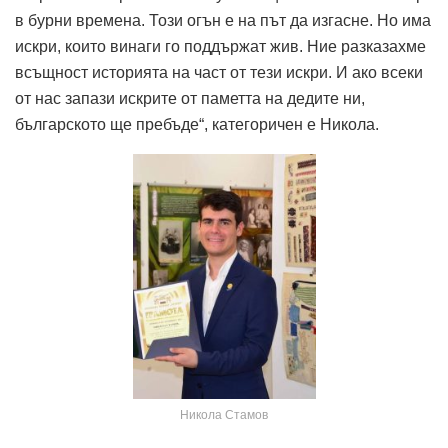
в бурни времена. Този огън е на път да изгасне. Но има
искри, които винаги го поддържат жив. Ние разказахме
всъщност историята на част от тези искри. И ако всеки
от нас запази искрите от паметта на дедите ни,
българското ще пребъде“, категоричен е Никола.
Никола Стамов