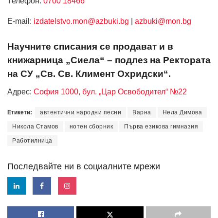
Телефон:
0700 18466
Е-mail:
izdatelstvo.mon@azbuki.bg
|
azbuki@mon.bg
Научните списания се продават и в
книжарница „Сиела“ – подлез на Ректората
на СУ „Св. Св. Климент Охридски“.
Адрес:
София 1000, бул. „Цар Освободител“ №22
Етикети:
автентични народни песни
Варна
Нела Димова
Никола Стамов
нотен сборник
Първа езикова гимназия
Работилница
Последвайте ни в социалните мрежи