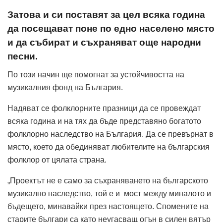
Затова и си поставят за цел всяка година
да посещават поне по едно населено място
и да събират и съхраняват още народни
песни.
По този начин ще помогнат за устойчивостта на
музикалния фонд на България.
Надяват се фолклорните празници да се провеждат
всяка година и на тях да бъде представяно богатото
фолклорно наследство на България. Да се превърнат в
място, което да обединяват любителите на българския
фолклор от цялата страна.
„Проектът не е само за съхраняването на българското
музикално наследство, той е и мост между миналото и
бъдещето, минавайки през настоящето. Спомените на
старите българи са като неугасващ огън в силен вятър