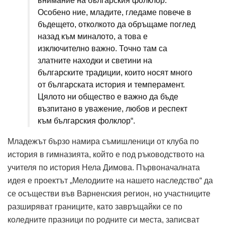
внимание на българския фолклор.
Особено ние, младите, гледаме повече в
бъдещето, отколкото да обръщаме поглед
назад към миналото, а това е
изключително важно. Точно там са
златните находки и светини на
българските традиции, които носят много
от българската история и темперамент.
Цялото ни общество е важно да бъде
възпитано в уважение, любов и респект
към българския фолклор“.
Младежът бързо намира съмишленици от клуба по
история в гимназията, който е под ръководството на
учителя по история Нела Димова. Първоначалната
идея е проектът „Мелодиите на нашето наследство“ да
се осъществи във Варненския регион, но участниците
разширяват границите, като завръщайки се по
коледните празници по родните си места, записват