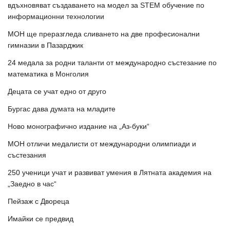
вдъхновяват създаването на модел за STEM обучение по
информационни технологии
МОН ще преразгледа сливането на две професионални
гимназии в Пазарджик
24 медала за родни таланти от международно състезание по
математика в Монголия
Децата се учат едно от друго
Бургас дава думата на младите
Ново монографично издание на „Аз-буки“
МОН отличи медалисти от международни олимпиади и
състезания
250 ученици учат и развиват умения в Лятната академия на
„Заедно в час“
Пейзаж с Двореца
Имайки се предвид