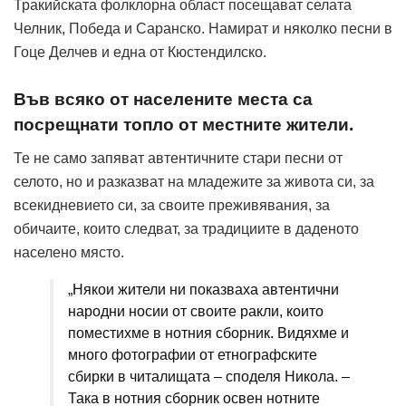
Тракийската фолклорна област посещават селата
Челник, Победа и Саранско. Намират и няколко песни в
Гоце Делчев и една от Кюстендилско.
Във всяко от населените места са
посрещнати топло от местните жители.
Те не само запяват автентичните стари песни от
селото, но и разказват на младежите за живота си, за
всекидневието си, за своите преживявания, за
обичаите, които следват, за традициите в даденото
населено място.
„Някои жители ни показваха автентични
народни носии от своите ракли, които
поместихме в нотния сборник. Видяхме и
много фотографии от етнографските
сбирки в читалищата – споделя Никола. –
Така в нотния сборник освен нотните