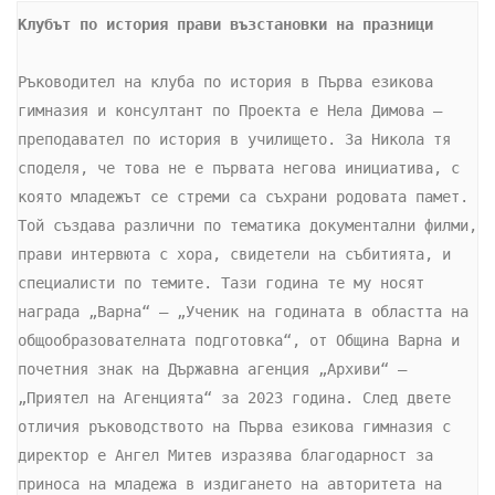
Клубът по история прави възстановки на празници
Ръководител на клуба по история в Първа езикова 
гимназия и консултант по Проекта е Нела Димова – 
преподавател по история в училището. За Никола тя 
споделя, че това не е първата негова инициатива, с 
която младежът се стреми са съхрани родовата памет. 
Той създава различни по тематика документални филми, 
прави интервюта с хора, свидетели на събитията, и 
специалисти по темите. Тази година те му носят 
награда „Варна“ – „Ученик на годината в областта на 
общообразователната подготовка“, от Община Варна и 
почетния знак на Държавна агенция „Архиви“ – 
„Приятел на Агенцията“ за 2023 година. След двете 
отличия ръководството на Първа езикова гимназия с 
директор е Ангел Митев изразява благодарност за 
приноса на младежа в издигането на авторитета на 