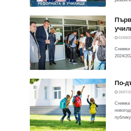
Първ
учил
02/09/2
Снимки 
2024/202
По-д
26/07/2
Снимка 
новогод
публику