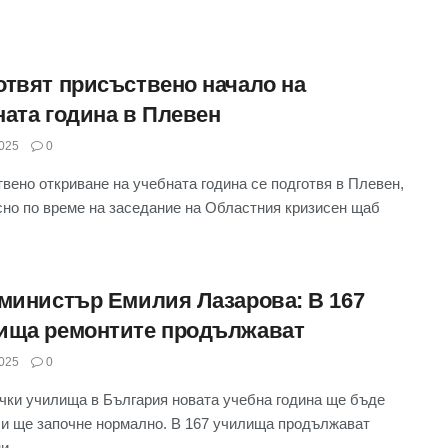
отвят присъствено начало на
ната година в Плевен
025
0
вено откриване на учебната година се подготвя в Плевен,
сно по време на заседание на Областния кризисен щаб
-министър Емилия Лазарова: В 167
ища ремонтите продължават
025
0
чки училища в България новата учебна година ще бъде
 и ще започне нормално. В 167 училища продължават
 ...