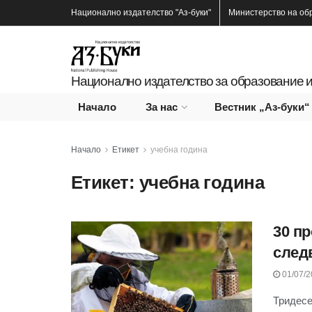
Национално издателство
"Аз-буки"
Министерство на об
Национално издателство за образование и
Начало
За нас
Вестник „Аз-буки“
Начало
Етикет
учебна година
Етикет:
учебна година
30 п
след
01/07/2
Тридесе