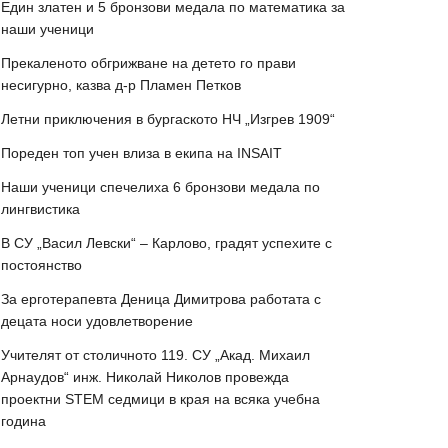
Един златен и 5 бронзови медала по математика за
наши ученици
Прекаленото обгрижване на детето го прави
несигурно, казва д-р Пламен Петков
Летни приключения в бургаското НЧ „Изгрев 1909“
Пореден топ учен влиза в екипа на INSAIT
Наши ученици спечелиха 6 бронзови медала по
лингвистика
В СУ „Васил Левски“ – Карлово, градят успехите с
постоянство
За ерготерапевта Деница Димитрова работата с
децата носи удовлетворение
Учителят от столичното 119. СУ „Акад. Михаил
Арнаудов“ инж. Николай Николов провежда
проектни STEM седмици в края на всяка учебна
година