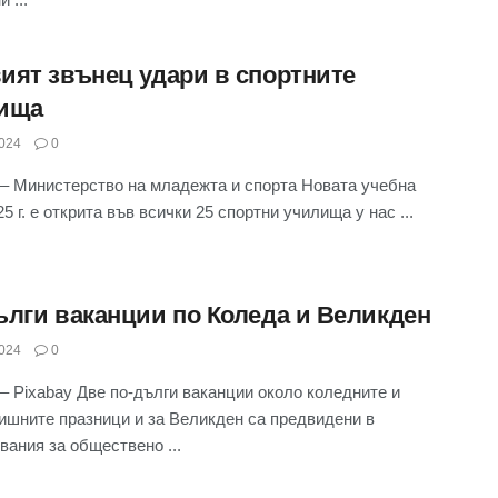
ият звънец удари в спортните
ища
024
0
– Министерство на младежта и спорта Новата учебна
5 г. е открита във всички 25 спортни училища у нас ...
ълги ваканции по Коледа и Великден
024
0
– Pixabay Две по-дълги ваканции около коледните и
ишните празници и за Великден са предвидени в
вания за обществено ...