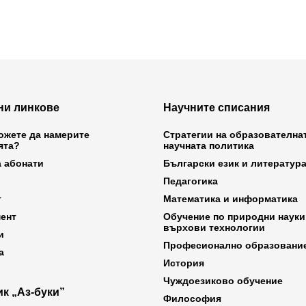
ни линкове
Научните списания
ожете да намерите
Стратегии на образователна
ята?
научната политика
а абонати
Български език и литератур
Педагогика
т
Математика и информатика
ент
Обучение по природни науки
върхови технологии
и
Професионално образовани
а
История
Чуждоезиково обучение
к „Аз-буки”
Философия