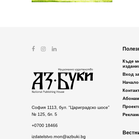
Полез
Къде м
издани
Вход з
Начало
Контак
Абонам
Проект
София 1113, бул. “Цариградско шосе”
№ 125, бл. 5
Реклам
+0700 18466
Вестни
izdatelstvo.mon@azbuki.bg