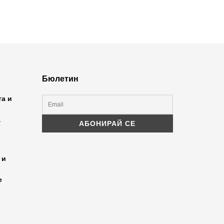
Бюлетин
та и
а
 и
е