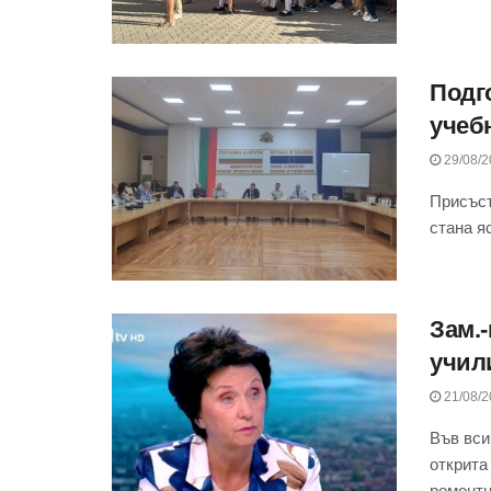
Подг
учеб
29/08/2
Присъст
стана я
Зам.
учил
21/08/2
Във вси
открита
ремонтни