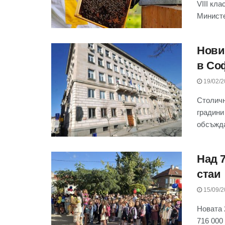
VIII кл
Министе
Нови
в Со
19/02/2
Столичн
градини
обсъжда
Над 
стаи
15/09/2
Новата 
716 000