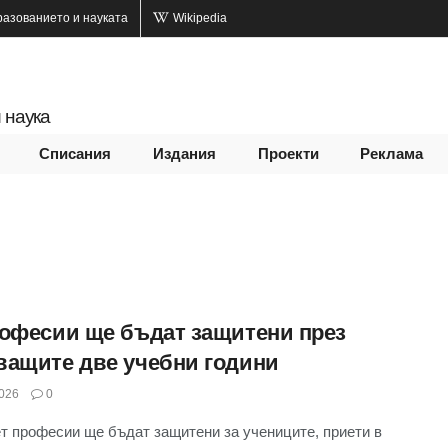
разованието и науката
Wikipedia
 наука
Списания
Издания
Проекти
Реклама
рофесии ще бъдат защитени през
ващите две учебни години
026
0
т професии ще бъдат защитени за учениците, приети в