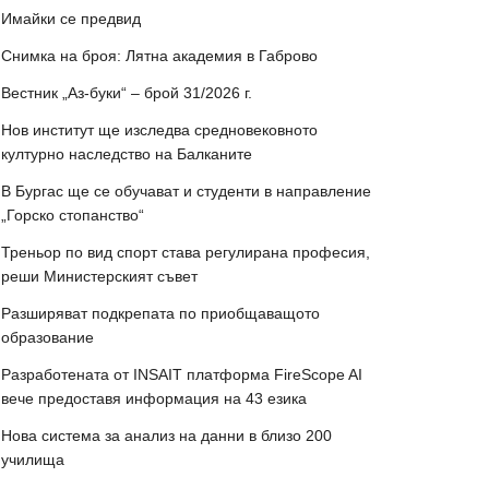
Имайки се предвид
Снимка на броя: Лятна академия в Габрово
Вестник „Аз-буки“ – брой 31/2026 г.
Нов институт ще изследва средновековното
културно наследство на Балканите
В Бургас ще се обучават и студенти в направление
„Горско стопанство“
Треньор по вид спорт става регулирана професия,
реши Министерският съвет
Разширяват подкрепата по приобщаващото
образование
Разработената от INSAIT платформа FireScope AI
вече предоставя информация на 43 езика
Нова система за анализ на данни в близо 200
училища