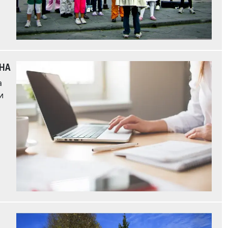
ИНА
а