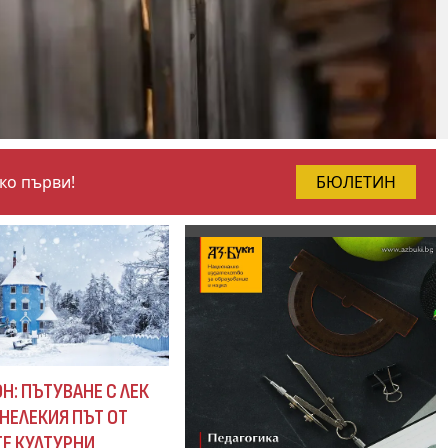
чко първи!
БЮЛЕТИН
Н: ПЪТУВАНЕ С ЛЕК
НЕЛЕКИЯ ПЪТ ОТ
Е КУЛТУРНИ