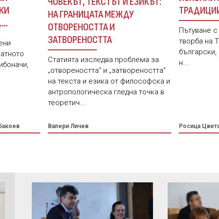
ЧОВЕКЪТ, ТЕКСТЪТ И ЕЗИКЪТ:
ТРАДИЦИ
КИ
НА ГРАНИЦАТА МЕЖДУ
ПОСТМОДЕ
,
ОТВОРЕНОСТТА И
Пътуване с
ЗИКА
ЗАТВОРЕНОСТТА
творба на Т
ени
български,
латното
Статията изследва проблема за
н...
ибоначи,
„отвореността“ и „затвореността“
на текста и езика от философска и
антропологическа гледна точка в
теоретич...
Бакоев
Валери Личев
Росица Цвет