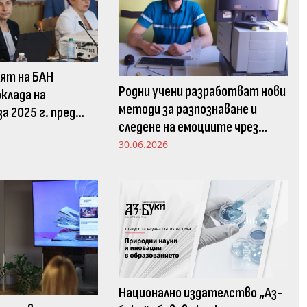
ят на БАН
Родни учени разработват нови
клада на
методи за разпознаване и
а 2025 г. пред
следене на емоциите чрез
 комисия в НС
движенията в погледа
30.06.2026
Национално издателство „Аз-