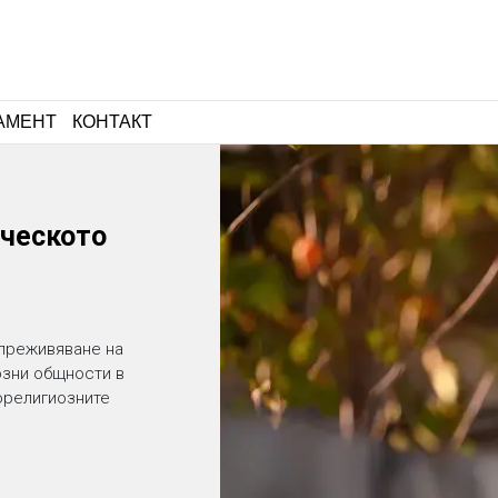
АМЕНТ
КОНТАКТ
ческото
 преживяване на
озни общности в
орелигиозните