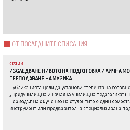
ОТ ПОСЛЕДНИТЕ СПИСАНИЯ
СТАТИИ
ИЗСЛЕДВАНЕ НИВОТО НА ПОДГОТОВКА И ЛИЧНА М
ПРЕПОДАВАНЕ НА МУЗИКА
Публикацията цели да установи степента на готовно
„Предучилищна и начална училищна педагогика“ (ПНУП) в редовна форма на обучение, да преподав
Периодът на обучение на студентите е един семестър. Подготовката им не изисква владеене на музи
инструмент или предварителна специализирана подготовка по солфеж. Пр
проучване. Част от въпросника констатира нивото на начална музикална грамотност, която се очаква да е
изградена в периода на обучението им по музика в общообразов
съдържат критерии, съобразени с очакваните резултати от учебните програми по музика за начален